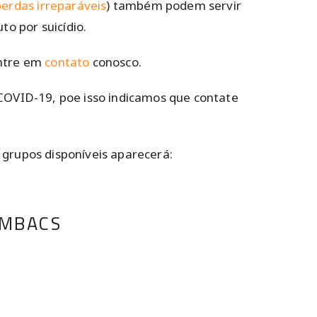
perdas irreparáveis
) também podem servir
to por suicídio.
entre em
contato
conosco.
COVID-19, poe isso indicamos que contate
s grupos disponíveis aparecerá:
 AMBACS