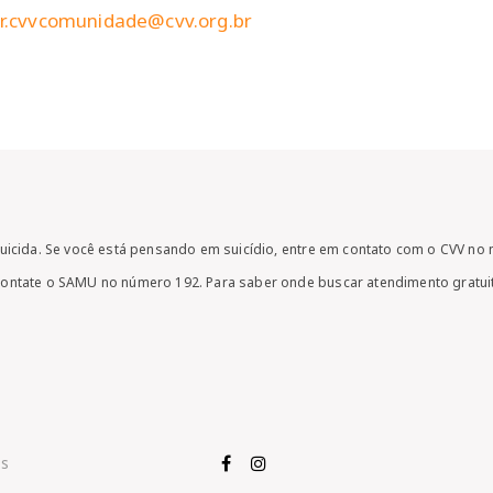
pr.cvvcomunidade@cvv.org.br
uicida. Se você está pensando em suicídio, entre em contato com o CVV no
contate o SAMU no número 192. Para saber onde buscar atendimento gratui
os